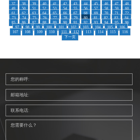
37
38
39
40
41
42
43
44
45
46
47
48
49
50
51
52
53
54
55
56
57
58
59
60
61
62
63
64
65
66
67
68
69
70
71
72
73
74
75
76
77
78
79
80
81
82
83
84
85
86
87
88
89
90
91
92
93
94
95
96
97
98
99
100
101
102
103
104
105
106
107
108
109
110
111
112
113
114
115
116
下一页