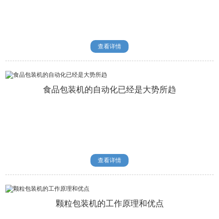
查看详情
食品包装机的自动化已经是大势所趋
查看详情
颗粒包装机的工作原理和优点