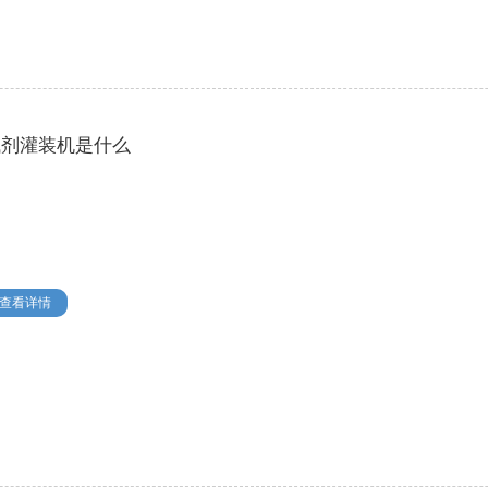
试剂灌装机是什么
查看详情