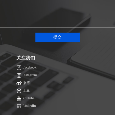
关注我们
Facebook
Instagram
微博
土豆
Youtube
LinkedIn