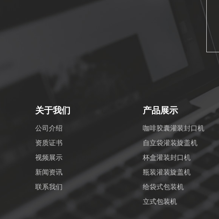
关于我们
产品展示
公司介绍
咖啡胶囊灌装封口机
资质证书
自立袋灌装旋盖机
视频展示
杯盒灌装封口机
新闻资讯
瓶装灌装旋盖机
联系我们
给袋式包装机
立式包装机