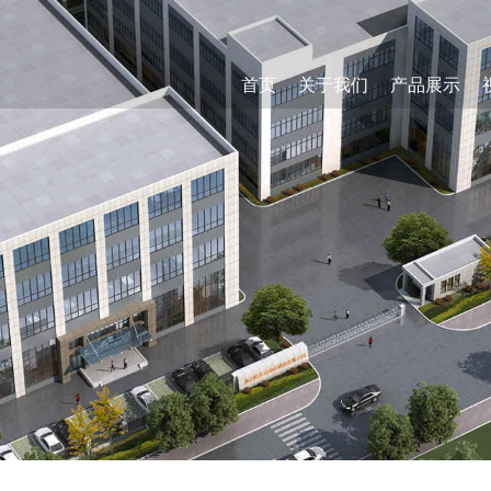
首页
关于我们
产品展示