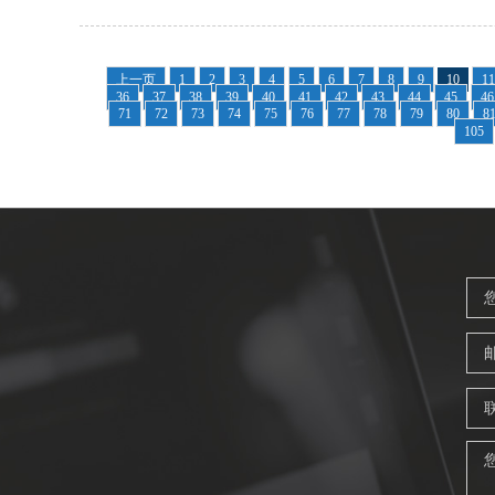
上一页
1
2
3
4
5
6
7
8
9
10
11
36
37
38
39
40
41
42
43
44
45
46
71
72
73
74
75
76
77
78
79
80
8
105