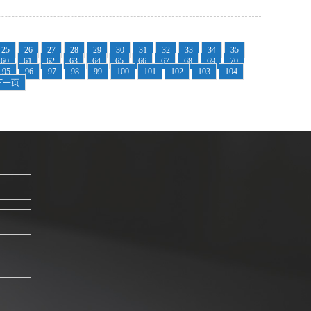
25
26
27
28
29
30
31
32
33
34
35
60
61
62
63
64
65
66
67
68
69
70
95
96
97
98
99
100
101
102
103
104
下一页