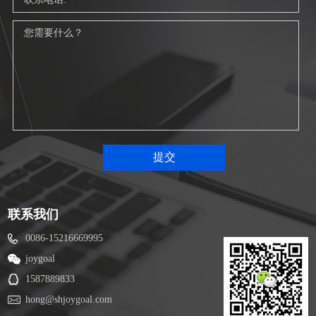
联系我们
0086-15216669995
joygoal
1587889833
hong@shjoygoal.com