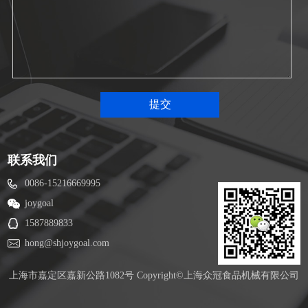
联系我们
0086-15216669995
joygoal
1587889833
hong@shjoygoal.com
上海市嘉定区嘉新公路1082号 Copyright©上海众冠食品机械有限公司