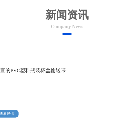
新闻资讯
Company News
宜的PVC塑料瓶装杯盒输送带
查看详情