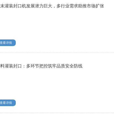
粉末灌装封口机发展潜力巨大，多行业需求助推市场扩张
查看详情
饮料灌装封口：多环节把控筑牢品质安全防线
查看详情